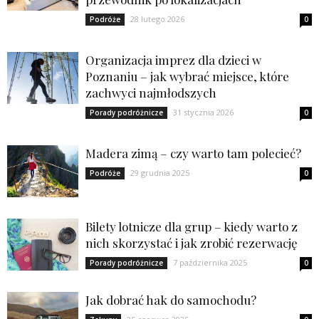
28 lutego 2026
Podróże
0
Organizacja imprez dla dzieci w
Poznaniu – jak wybrać miejsce, które
zachwyci najmłodszych
31 stycznia 2026
Porady podróżnicze
0
Madera zimą – czy warto tam polecieć?
29 grudnia 2025
Podróże
0
Bilety lotnicze dla grup – kiedy warto z
nich skorzystać i jak zrobić rezerwację
7 października 2025
Porady podróżnicze
0
Jak dobrać hak do samochodu?