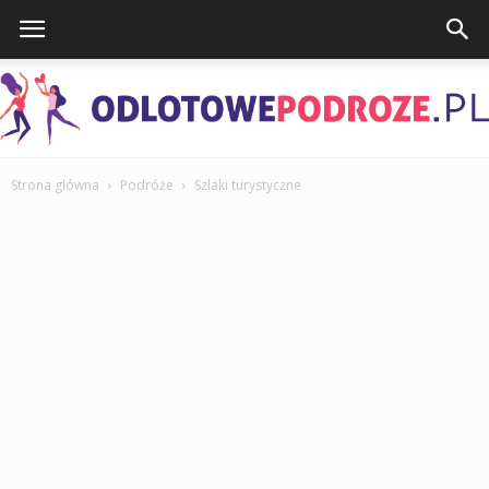
Strona główna
Podróże
Szlaki turystyczne
OdlotowePodroze.pl