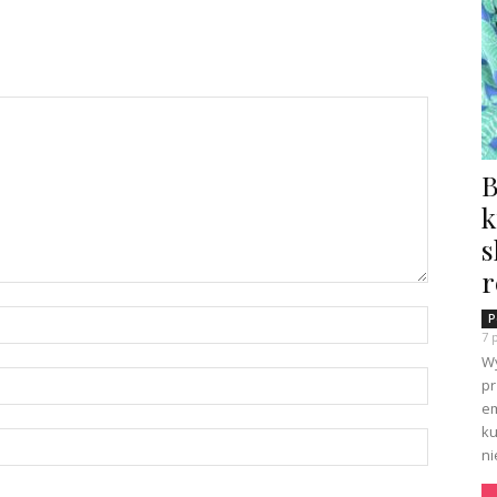
B
k
s
r
P
7 
Wy
pr
em
ku
ni