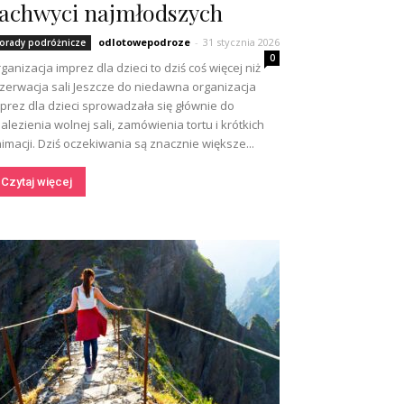
achwyci najmłodszych
odlotowepodroze
-
31 stycznia 2026
orady podróżnicze
0
ganizacja imprez dla dzieci to dziś coś więcej niż
zerwacja sali Jeszcze do niedawna organizacja
prez dla dzieci sprowadzała się głównie do
alezienia wolnej sali, zamówienia tortu i krótkich
imacji. Dziś oczekiwania są znacznie większe...
Czytaj więcej