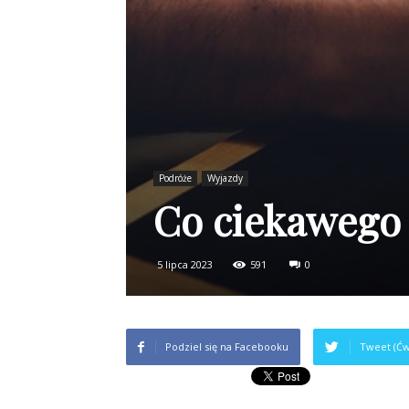
Podróże
Wyjazdy
Co ciekawego
5 lipca 2023
591
0
Podziel się na Facebooku
Tweet (Ćw