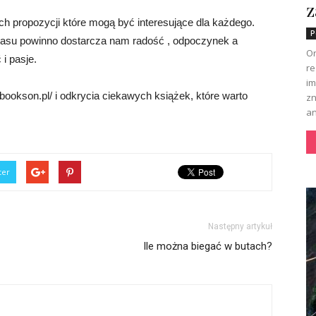
z
h propozycji które mogą być interesujące dla każdego.
P
zasu powinno dostarcza nam radość , odpoczynek a
Or
i pasje.
re
im
ookson.pl/ i odkrycia ciekawych książek, które warto
zn
an
ter
Następny artykuł
Ile można biegać w butach?