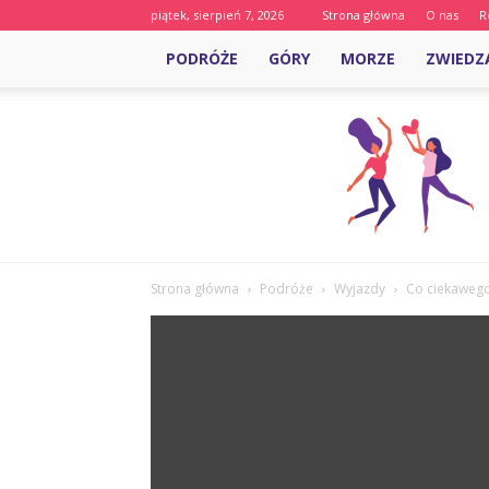
piątek, sierpień 7, 2026
Strona główna
O nas
R
PODRÓŻE
GÓRY
MORZE
ZWIEDZ
Strona główna
Podróże
Wyjazdy
Co ciekaweg