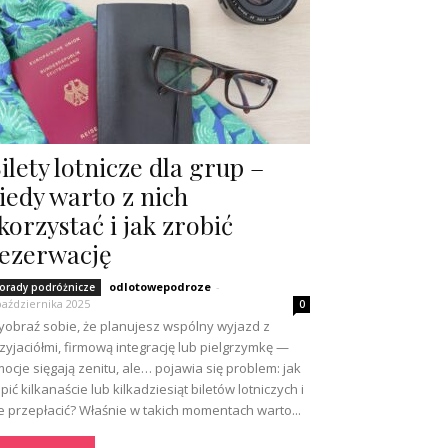
ilety lotnicze dla grup –
iedy warto z nich
korzystać i jak zrobić
ezerwację
odlotowepodroze
-
orady podróżnicze
października 2025
0
obraź sobie, że planujesz wspólny wyjazd z
zyjaciółmi, firmową integrację lub pielgrzymkę —
ocje sięgają zenitu, ale… pojawia się problem: jak
pić kilkanaście lub kilkadziesiąt biletów lotniczych i
e przepłacić? Właśnie w takich momentach warto...