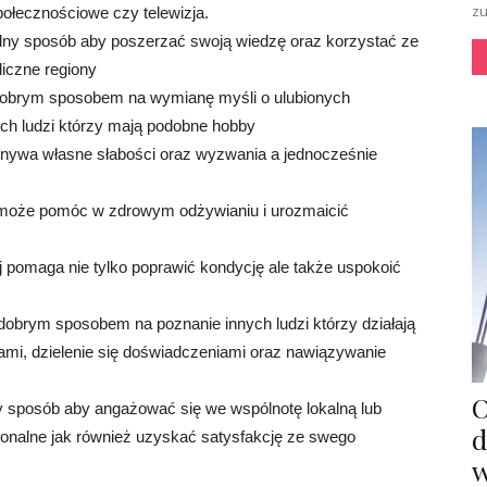
zu
ołecznościowe czy telewizja.
ealny sposób aby poszerzać swoją wiedzę oraz korzystać ze
liczne regiony
ą dobrym sposobem na wymianę myśli o ulubionych
ch ludzi którzy mają podobne hobby
onywa własne słabości oraz wyzwania a jednocześnie
 może pomóc w zdrowym odżywianiu i urozmaicić
ej pomaga nie tylko poprawić kondycję ale także uspokoić
 dobrym sposobem na poznanie innych ludzi którzy działają
i, dzielenie się doświadczeniami oraz nawiązywanie
O
ły sposób aby angażować się we wspólnotę lokalną lub
d
rsonalne jak również uzyskać satysfakcję ze swego
w