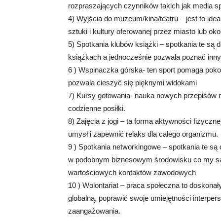
rozpraszających czynników takich jak media sp
4) Wyjścia do muzeum/kina/teatru – jest to id
sztuki i kultury oferowanej przez miasto lub oko
5) Spotkania klubów książki – spotkania te s
książkach a jednocześnie pozwala poznać inny
6 ) Wspinaczka górska- ten sport pomaga pok
pozwala cieszyć się pięknymi widokami
7) Kursy gotowania- nauka nowych przepisów
codzienne posiłki.
8) Zajęcia z jogi – ta forma aktywności fizyczn
umysł i zapewnić relaks dla całego organizmu.
9 ) Spotkania networkingowe – spotkania te są
w podobnym biznesowym środowisku co my sam
wartościowych kontaktów zawodowych
10 ) Wolontariat – praca społeczna to doskona
globalną, poprawić swoje umiejętności interpe
zaangażowania.