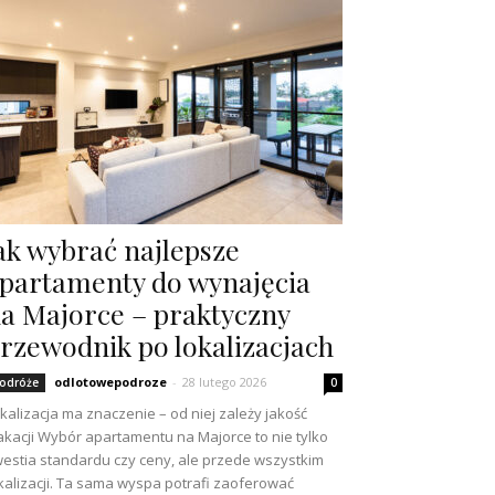
ak wybrać najlepsze
partamenty do wynajęcia
a Majorce – praktyczny
rzewodnik po lokalizacjach
odlotowepodroze
-
28 lutego 2026
odróże
0
kalizacja ma znaczenie – od niej zależy jakość
kacji Wybór apartamentu na Majorce to nie tylko
estia standardu czy ceny, ale przede wszystkim
kalizacji. Ta sama wyspa potrafi zaoferować