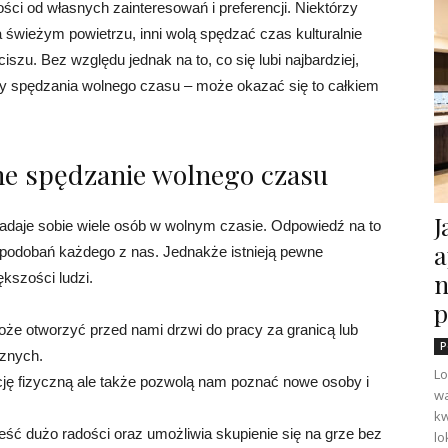
ści od własnych zainteresowań i preferencji. Niektórzy
a świeżym powietrzu, inni wolą spędzać czas kulturalnie
u. Bez względu jednak na to, co się lubi najbardziej,
 spędzania wolnego czasu – może okazać się to całkiem
ne spędzanie wolnego czasu
J
zadaje sobie wiele osób w wolnym czasie. Odpowiedź na to
a
 upodobań każdego z nas. Jednakże istnieją pewne
n
ększości ludzi.
p
e otworzyć przed nami drzwi do pracy za granicą lub
P
cznych.
Lo
ycję fizyczną ale także pozwolą nam poznać nowe osoby i
wa
kw
ść dużo radości oraz umożliwia skupienie się na grze bez
lo