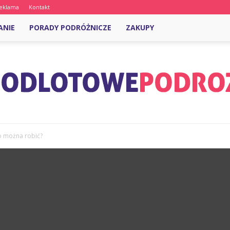
eklama
Kontakt
ANIE
PORADY PODRÓŻNICZE
ZAKUPY
o można robić?
OdlotowePodroze.pl