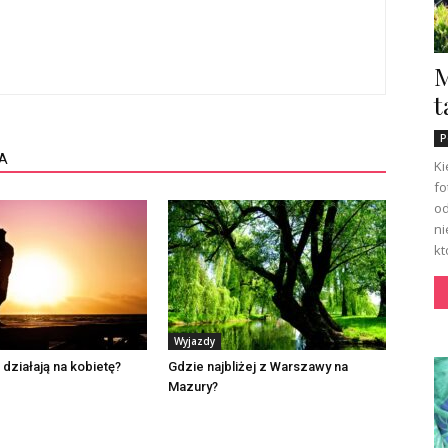
M
t
P
A
Ki
fo
od
ni
kt
Wyjazdy
 działają na kobietę?
Gdzie najbliżej z Warszawy na
Mazury?