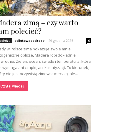
adera zimą – czy warto
am polecieć?
odlotowepodroze
-
29 grudnia 2025
odróże
0
edy w Polsce zima pokazuje swoje mniej
togeniczne oblicze, Madera robi dokładnie
wrotnie. Zieleń, ocean, światło i temperatura, która
e wymaga ani czapki, ani klimatyzacji. To kierunek,
óry nie jest oczywistą zimową ucieczką, ale...
Czytaj więcej