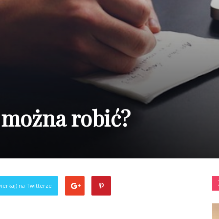
 można robić?
ierkaj) na Twitterze