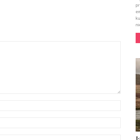
pr
em
ku
ni
J