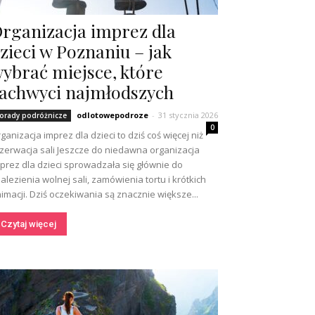
rganizacja imprez dla
zieci w Poznaniu – jak
ybrać miejsce, które
achwyci najmłodszych
odlotowepodroze
-
31 stycznia 2026
orady podróżnicze
0
ganizacja imprez dla dzieci to dziś coś więcej niż
zerwacja sali Jeszcze do niedawna organizacja
prez dla dzieci sprowadzała się głównie do
alezienia wolnej sali, zamówienia tortu i krótkich
imacji. Dziś oczekiwania są znacznie większe...
Czytaj więcej