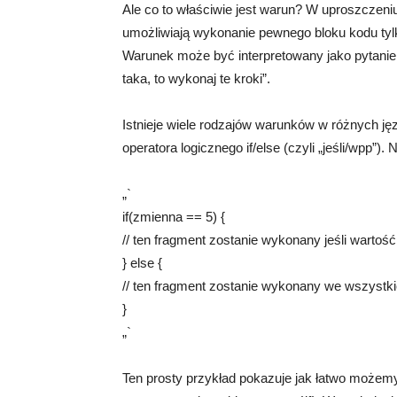
Ale co to właściwie jest warun? W uproszczeni
umożliwiają wykonanie pewnego bloku kodu tyl
Warunek może być interpretowany jako pytanie 
taka, to wykonaj te kroki”.
Istnieje wiele rodzajów warunków w różnych ję
operatora logicznego if/else (czyli „jeśli/wpp”). 
„`
if(zmienna == 5) {
// ten fragment zostanie wykonany jeśli wartoś
} else {
// ten fragment zostanie wykonany we wszystk
}
„`
Ten prosty przykład pokazuje jak łatwo możemy