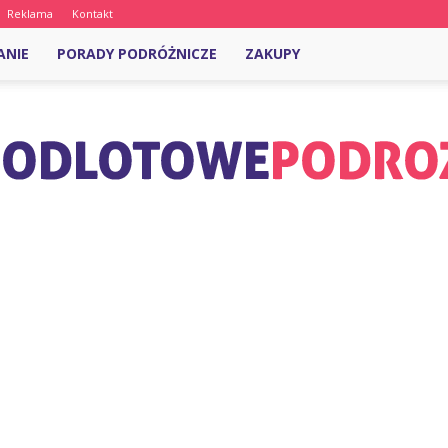
Reklama
Kontakt
ANIE
PORADY PODRÓŻNICZE
ZAKUPY
OdlotowePodroze.pl