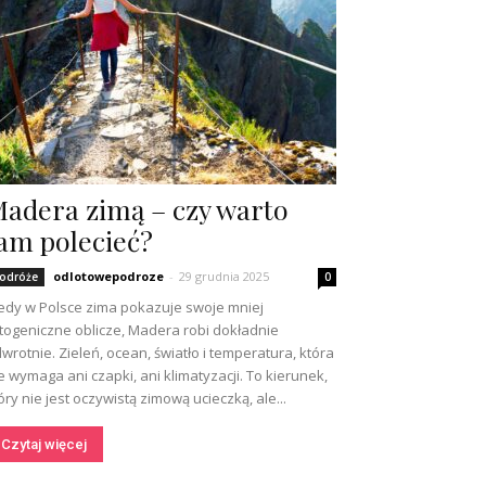
adera zimą – czy warto
am polecieć?
odlotowepodroze
-
29 grudnia 2025
odróże
0
edy w Polsce zima pokazuje swoje mniej
togeniczne oblicze, Madera robi dokładnie
wrotnie. Zieleń, ocean, światło i temperatura, która
e wymaga ani czapki, ani klimatyzacji. To kierunek,
óry nie jest oczywistą zimową ucieczką, ale...
Czytaj więcej