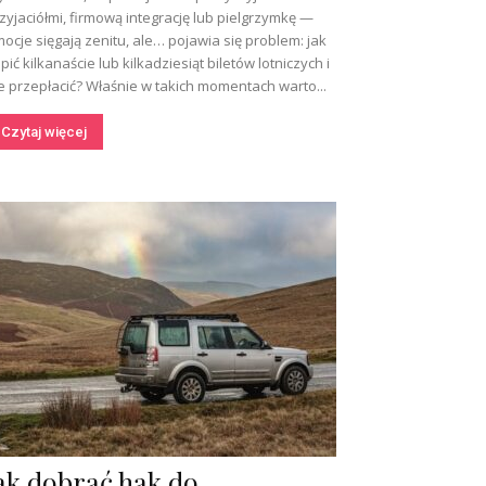
zyjaciółmi, firmową integrację lub pielgrzymkę —
ocje sięgają zenitu, ale… pojawia się problem: jak
pić kilkanaście lub kilkadziesiąt biletów lotniczych i
e przepłacić? Właśnie w takich momentach warto...
Czytaj więcej
ak dobrać hak do