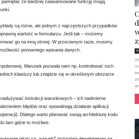
k pamiętać że bardziej zaawansowane funkcję mogą
unki.
O
d
zykłady są różne, ale jednym z najczęstszych przypadków
w
oprawną wartość w formularzu. Jeśli tak – możemy
z
ierować go na inną stronę. W przeciwnym razie, musimy
 możliwość ponownego wpisania danych.
P
Or
re
puterowej. Warunek pozwala nam np. kontrolować ruch
im
ednich klawiszy lub znajdzie się w określonym obszarze
zn
an
e nadużywać instrukcji warunkowych – ich nadmierne
ezieniem błędów oraz spowalniają działanie aplikacji
 operacji). Dlatego warto planować swoją architekturę kodu
du tam gdzie to możliwe.
ramowanie jakim są „warunki” pozwalają deweloperom na