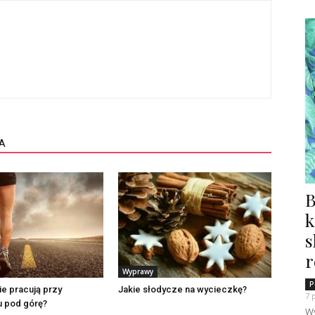
A
B
k
s
r
Wyprawy
P
ie pracują przy
Jakie słodycze na wycieczkę?
7 
 pod górę?
Wy