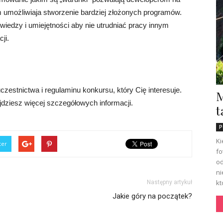
m umożliwiaja stworzenie bardziej złożonych programów.
iedzy i umiejętności aby nie utrudniać pracy innym
ji.
zestnictwa i regulaminu konkursu, który Cię interesuje.
M
dziesz więcej szczegółowych informacji.
t
P
Ki
ter
fo
od
ni
kt
Następny artykuł
Jakie góry na początek?