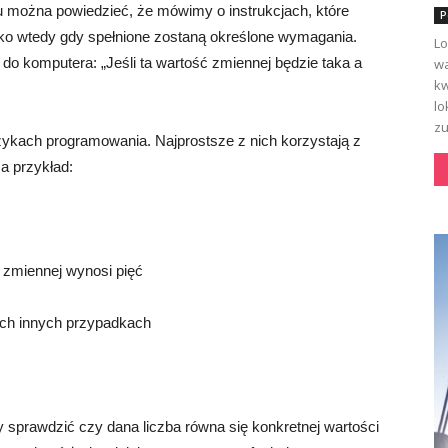
u można powiedzieć, że mówimy o instrukcjach, które
P
ko wtedy gdy spełnione zostaną określone wymagania.
Lo
do komputera: „Jeśli ta wartość zmiennej będzie taka a
wa
kw
lo
zu
zykach programowania. Najprostsze z nich korzystają z
Na przykład:
ć zmiennej wynosi pięć
ich innych przypadkach
 sprawdzić czy dana liczba równa się konkretnej wartości