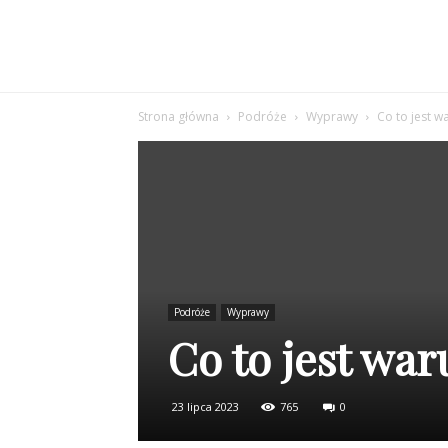
Strona główna
Podróże
Wyprawy
Co to jest w
Podróże
Wyprawy
Co to jest war
23 lipca 2023
765
0