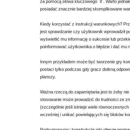
za pomocą słowa kluczowego `if`. Warto jedna
posiadać znacznie bardziej skomplikowane war
Kiedy korzystać z instrukcji warunkowych? Pr
jest sprawdzanie czy użytkownik wprowadził p
wyświetlić mu informację o sukcesie lub przek
poinformować użytkownika o błędzie i dać mu
Innym przykładem może być tworzenie gry kom
postaci tylko podczas gdy gracz dotkną odpowi
planszy.
Ważna rzeczą do zapamiętania jest to żeby ni
stosowanie może prowadzić do trudności ze znal
(szczególnie jeśli istnieje wiele równoczesnych
wcześniej i unikać powielających się bloków ko
Podsumowując: konstrukcjia jaki oferuje prog