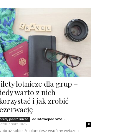
ilety lotnicze dla grup –
iedy warto z nich
korzystać i jak zrobić
ezerwację
odlotowepodroze
-
orady podróżnicze
października 2025
0
obraź sobie, że planujesz wspólny wyjazd z