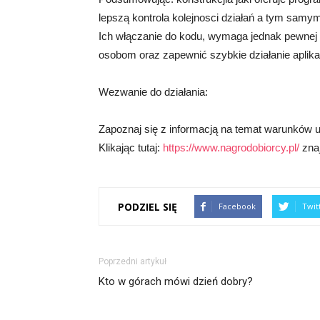
lepszą kontrola kolejnosci działań a tym samy
Ich włączanie do kodu, wymaga jednak pewnej w
osobom oraz zapewnić szybkie działanie aplikac
Wezwanie do działania:
Zapoznaj się z informacją na temat warunków uc
Klikając tutaj:
https://www.nagrodobiorcy.pl/
znaj
PODZIEL SIĘ
Facebook
Twit
Poprzedni artykuł
Kto w górach mówi dzień dobry?