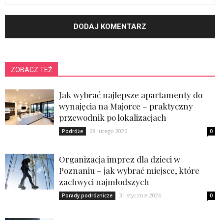
ZOBACZ TEŻ
Jak wybrać najlepsze apartamenty do
wynajęcia na Majorce – praktyczny
przewodnik po lokalizacjach
28 lutego 2026
Podróże
0
Organizacja imprez dla dzieci w
Poznaniu – jak wybrać miejsce, które
zachwyci najmłodszych
31 stycznia 2026
Porady podróżnicze
0