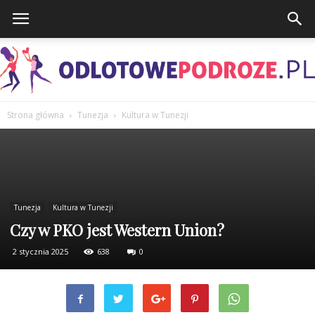
Strona główna
Tunezja
Kultura w Tunezji
OdlotowePodroze.pl
Tunezja
Kultura w Tunezji
Czy w PKO jest Western Union?
2 stycznia 2025
638
0