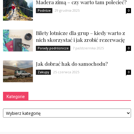
Madera zimą – czy warto tam polecieć?
29 grudnia 2025
Podróże
0
Bilety lotnicze dla grup – kiedy warto z
nich skorzystać i jak zrobić rezerwację
7 października 2025
Porady podróżnicze
0
Jak dobrać hak do samochodu?
25 czerwca 2025
Zakupy
0
Kategorie
Kategorie