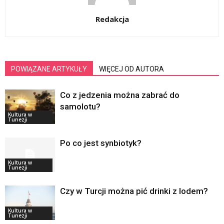
Redakcja
POWIĄZANE ARTYKUŁY
WIĘCEJ OD AUTORA
Co z jedzenia można zabrać do
samolotu?
Kultura w
Tunezji
Po co jest synbiotyk?
Kultura w
Tunezji
Czy w Turcji można pić drinki z lodem?
Kultura w
Tunezji