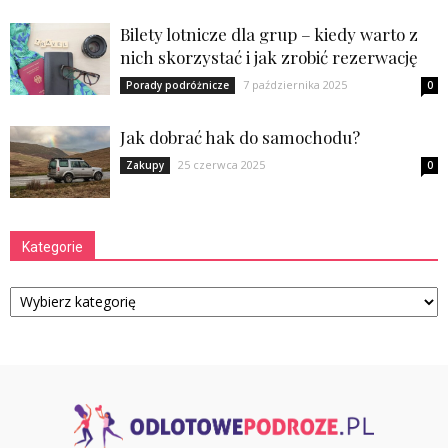
Bilety lotnicze dla grup – kiedy warto z
nich skorzystać i jak zrobić rezerwację
7 października 2025
Porady podróżnicze
0
Jak dobrać hak do samochodu?
25 czerwca 2025
Zakupy
0
Kategorie
Kategorie