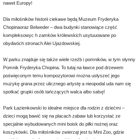
nawet Europy!
Dla miłośników historii ciekawe będą Muzeum Fryderyka
Chopinaoraz Belweder – dwa budynki stanowiące część
kompleksowyc h zamków królewskich usytuuowane po
obydwóch stronach Alei Ujazdowskiej.
W parku znajduje się także wiele rzeźb i pomników, w tym słynny
Pomnik Fryderyka Chopina. To tutaj na ławce pod drzewem
poświęconym temu kompozytorowi można usłyszeć jego
muzykę grana przez ulicznego artystę a nieopodal uda nam się
spotkać grupki osób tańczących walca albo salsę!
Park Łazienkowski to idealne miejsce dla rodzin z dziećmi –
dzieci mogą bawić się na placach zabaw lub korzystać ze
specjalnie wybudowanych mini boisk do piłki nożnej oraz
koszykówki. Dla miłośników zwierząt jest tu Mini Zoo, gdzie