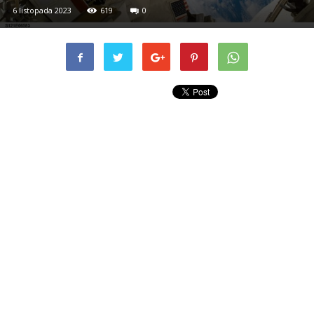
6 listopada 2023
619
0