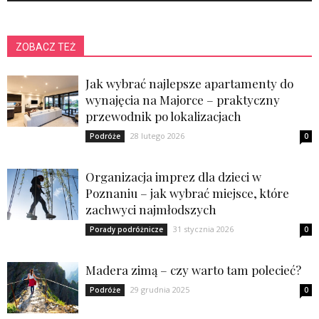
ZOBACZ TEŻ
Jak wybrać najlepsze apartamenty do
wynajęcia na Majorce – praktyczny
przewodnik po lokalizacjach
28 lutego 2026
Podróże
0
Organizacja imprez dla dzieci w
Poznaniu – jak wybrać miejsce, które
zachwyci najmłodszych
31 stycznia 2026
Porady podróżnicze
0
Madera zimą – czy warto tam polecieć?
29 grudnia 2025
Podróże
0