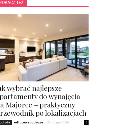
ZOBACZ TEŻ
ak wybrać najlepsze
partamenty do wynajęcia
a Majorce – praktyczny
rzewodnik po lokalizacjach
odlotowepodroze
-
28 lutego 2026
odróże
0