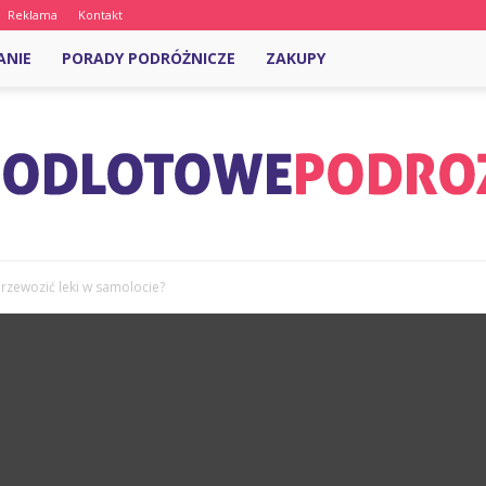
Reklama
Kontakt
ANIE
PORADY PODRÓŻNICZE
ZAKUPY
przewozić leki w samolocie?
OdlotowePodroze.pl