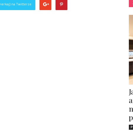
ierkaj) na Twitterze
J
a
n
p
P