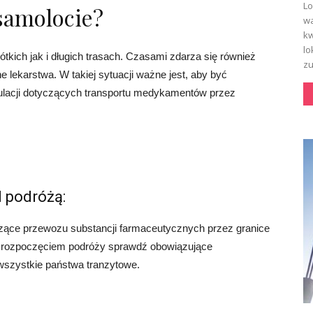
Lo
 samolocie?
wa
kw
lo
kich jak i długich trasach. Czasami zdarza się również
zu
 lekarstwa. W takiej sytuacji ważne jest, aby być
lacji dotyczących transportu medykamentów przez
d podróżą:
czące przewozu substancji farmaceutycznych przez granice
ed rozpoczęciem podróży sprawdź obowiązujące
szystkie państwa tranzytowe.