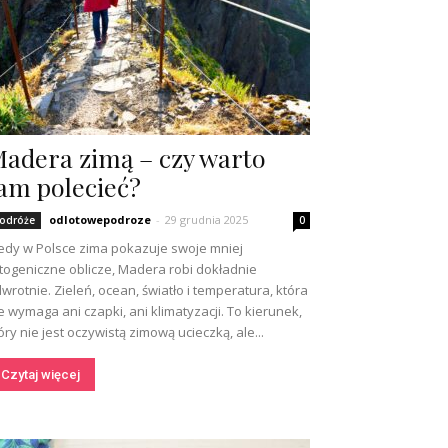
adera zimą – czy warto
am polecieć?
odlotowepodroze
-
29 grudnia 2025
odróże
0
edy w Polsce zima pokazuje swoje mniej
togeniczne oblicze, Madera robi dokładnie
wrotnie. Zieleń, ocean, światło i temperatura, która
e wymaga ani czapki, ani klimatyzacji. To kierunek,
óry nie jest oczywistą zimową ucieczką, ale...
Czytaj więcej