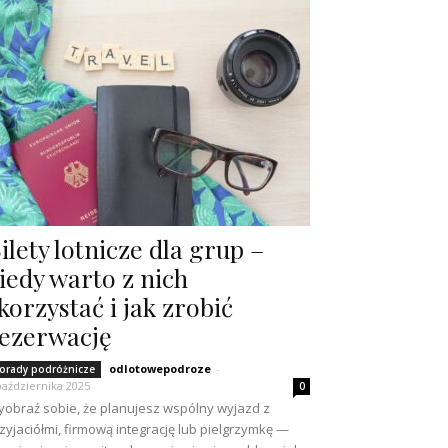
ilety lotnicze dla grup –
iedy warto z nich
korzystać i jak zrobić
ezerwację
odlotowepodroze
-
orady podróżnicze
października 2025
0
obraź sobie, że planujesz wspólny wyjazd z
zyjaciółmi, firmową integrację lub pielgrzymkę —