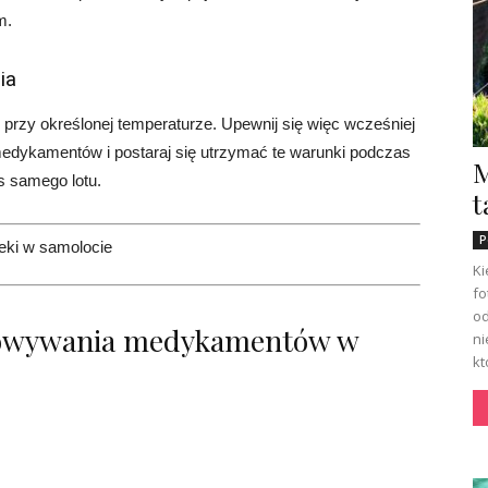
m.
ia
rzy określonej temperaturze. Upewnij się więc wcześniej
medykamentów i postaraj się utrzymać te warunki podczas
M
s samego lotu.
t
P
Ki
fo
od
howywania medykamentów w
ni
kt