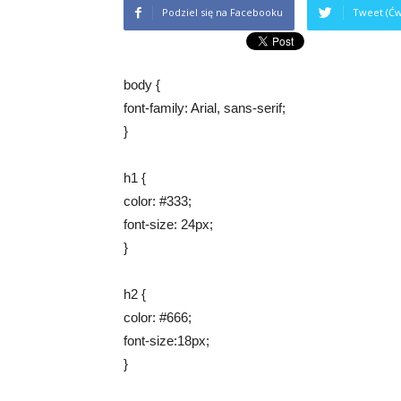
Podziel się na Facebooku
Tweet (Ćw
body {
font-family: Arial, sans-serif;
}
h1 {
color: #333;
font-size: 24px;
}
h2 {
color: #666;
font-size:18px;
}