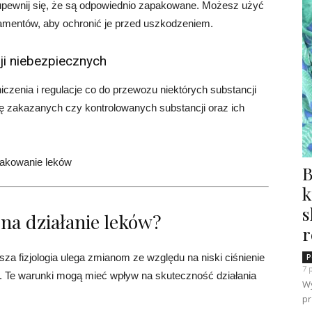
, upewnij się, że są odpowiednio zapakowane. Możesz użyć
amentów, aby ochronić je przed uszkodzeniem.
ji niebezpiecznych
iczenia i regulacje co do przewozu niektórych substancji
ę zakazanych czy kontrolowanych substancji oraz ich
B
k
s
 na działanie leków?
r
za fizjologia ulega zmianom ze względu na niski ciśnienie
P
7 
a. Te warunki mogą mieć wpływ na skuteczność działania
Wy
pr