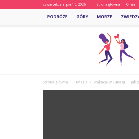
czwartek, sierpień 6, 2026
Strona główna
O nas
PODRÓŻE
GÓRY
MORZE
ZWIEDZ
Strona główna
Tunezja
Wakacje w Tunezji
Jak 