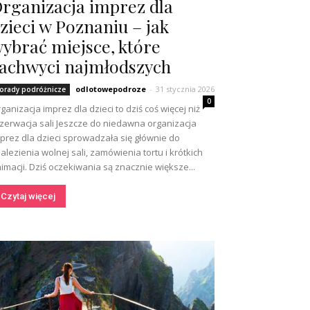
rganizacja imprez dla
zieci w Poznaniu – jak
ybrać miejsce, które
achwyci najmłodszych
odlotowepodroze
-
31 stycznia 2026
orady podróżnicze
0
ganizacja imprez dla dzieci to dziś coś więcej niż
zerwacja sali Jeszcze do niedawna organizacja
prez dla dzieci sprowadzała się głównie do
alezienia wolnej sali, zamówienia tortu i krótkich
imacji. Dziś oczekiwania są znacznie większe...
Czytaj więcej