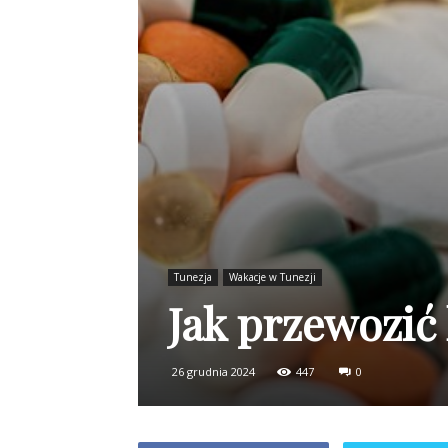
Tunezja
Wakacje w Tunezji
Jak przewozić
26 grudnia 2024
447
0