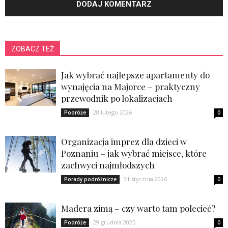
ZOBACZ TEŻ
Jak wybrać najlepsze apartamenty do
wynajęcia na Majorce – praktyczny
przewodnik po lokalizacjach
28 lutego 2026
Podróże
0
Organizacja imprez dla dzieci w
Poznaniu – jak wybrać miejsce, które
zachwyci najmłodszych
31 stycznia 2026
Porady podróżnicze
0
Madera zimą – czy warto tam polecieć?
29 grudnia 2025
Podróże
0