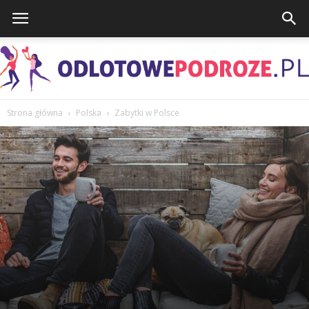
Strona główna
Polska
Zabytki w Polsce
OdlotowePodroze.pl