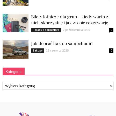
Bilety lotnicze dla grup – kiedy warto z
nich skorzystać i jak zrobić rezerwację
7 października 2025
Porady podróżnicze
0
Jak dobrać hak do samochodu?
25 czerwca 2025
Zakupy
0
Kategorie
Kategorie