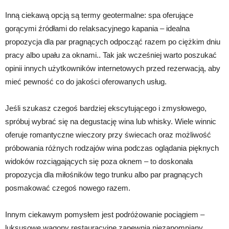
Inną ciekawą opcją są termy geotermalne: spa oferujące
gorącymi źródłami do relaksacyjnego kapania – idealna
propozycja dla par pragnących odpocząć razem po ciężkim dniu
pracy albo upału za oknami.. Tak jak wcześniej warto poszukać
opinii innych użytkowników internetowych przed rezerwacją, aby
mieć pewność co do jakości oferowanych usług.
Jeśli szukasz czegoś bardziej ekscytującego i zmysłowego,
spróbuj wybrać się na degustację wina lub whisky. Wiele winnic
oferuje romantyczne wieczory przy świecach oraz możliwość
próbowania różnych rodzajów wina podczas oglądania pięknych
widoków rozciągających się poza oknem – to doskonała
propozycja dla miłośników tego trunku albo par pragnących
posmakować czegoś nowego razem.
Innym ciekawym pomysłem jest podróżowanie pociągiem –
luksusowe wagony restauracyjne zapewnią niezapomniany