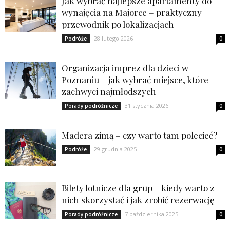
Jak wybrać najlepsze apartamenty do
wynajęcia na Majorce – praktyczny
przewodnik po lokalizacjach
28 lutego 2026
Podróże
0
Organizacja imprez dla dzieci w
Poznaniu – jak wybrać miejsce, które
zachwyci najmłodszych
31 stycznia 2026
Porady podróżnicze
0
Madera zimą – czy warto tam polecieć?
29 grudnia 2025
Podróże
0
Bilety lotnicze dla grup – kiedy warto z
nich skorzystać i jak zrobić rezerwację
7 października 2025
Porady podróżnicze
0