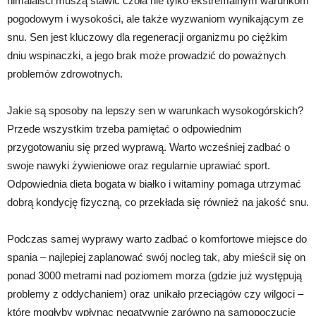
himalaiści muszą stawić czoła nie tylko ekstremalnym warunkom
pogodowym i wysokości, ale także wyzwaniom wynikającym ze
snu. Sen jest kluczowy dla regeneracji organizmu po ciężkim
dniu wspinaczki, a jego brak może prowadzić do poważnych
problemów zdrowotnych.
Jakie są sposoby na lepszy sen w warunkach wysokogórskich?
Przede wszystkim trzeba pamiętać o odpowiednim
przygotowaniu się przed wyprawą. Warto wcześniej zadbać o
swoje nawyki żywieniowe oraz regularnie uprawiać sport.
Odpowiednia dieta bogata w białko i witaminy pomaga utrzymać
dobrą kondycję fizyczną, co przekłada się również na jakość snu.
Podczas samej wyprawy warto zadbać o komfortowe miejsce do
spania – najlepiej zaplanować swój nocleg tak, aby mieścił się on
ponad 3000 metrami nad poziomem morza (gdzie już występują
problemy z oddychaniem) oraz unikało przeciągów czy wilgoci –
które mogłyby wpłynąc negatywnie zarówno na samopoczucie