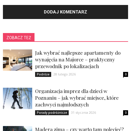
ZOBACZ TEŻ
Jak wybrać najlepsze apartamenty do
wynajęcia na Majorce – praktyczny
przewodnik po lokalizacjach
28 lutego 2026
Podróże
0
Organizacja imprez dla dzieci w
Poznaniu – jak wybrać miejsce, które
zachwyci najmłodszych
31 stycznia 2026
Porady podróżnicze
0
Madera zimą – czy warto tam polecieć?