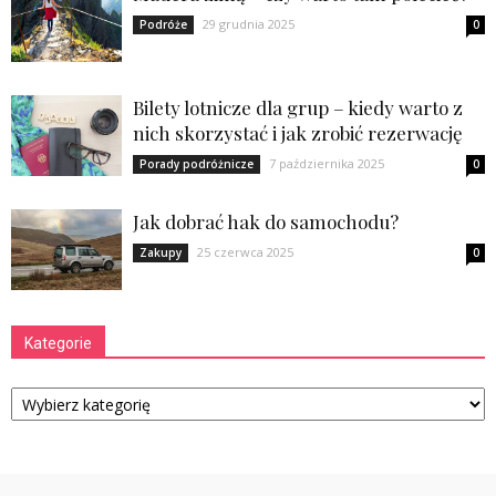
29 grudnia 2025
Podróże
0
Bilety lotnicze dla grup – kiedy warto z
nich skorzystać i jak zrobić rezerwację
7 października 2025
Porady podróżnicze
0
Jak dobrać hak do samochodu?
25 czerwca 2025
Zakupy
0
Kategorie
Kategorie