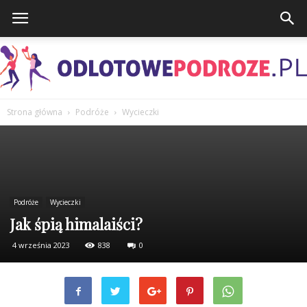
Strona główna
Podróże
Wycieczki
OdlotowePodroze.pl
Podróże
Wycieczki
Jak śpią himalaiści?
4 września 2023
838
0