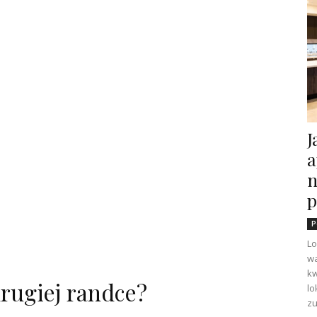
J
a
n
p
P
Lo
wa
kw
drugiej randce?
lo
zu