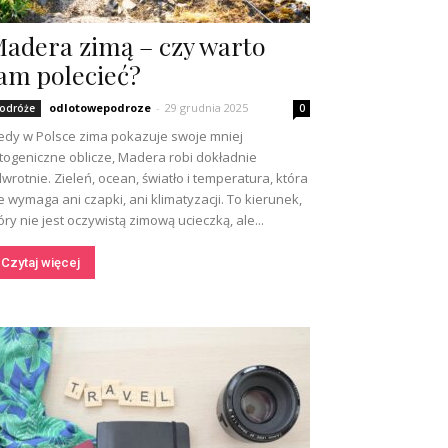
adera zimą – czy warto
am polecieć?
odlotowepodroze
-
29 grudnia 2025
odróże
0
edy w Polsce zima pokazuje swoje mniej
togeniczne oblicze, Madera robi dokładnie
wrotnie. Zieleń, ocean, światło i temperatura, która
e wymaga ani czapki, ani klimatyzacji. To kierunek,
óry nie jest oczywistą zimową ucieczką, ale...
Czytaj więcej