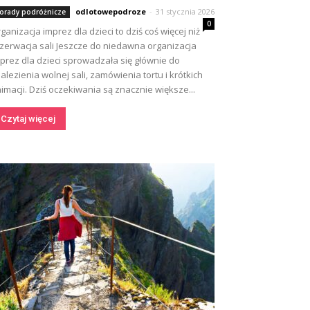
odlotowepodroze
-
31 stycznia 2026
orady podróżnicze
0
ganizacja imprez dla dzieci to dziś coś więcej niż
zerwacja sali Jeszcze do niedawna organizacja
prez dla dzieci sprowadzała się głównie do
alezienia wolnej sali, zamówienia tortu i krótkich
imacji. Dziś oczekiwania są znacznie większe...
Czytaj więcej