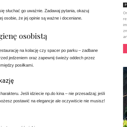
P
ię słuchać go uważnie. Zadawaj pytania, okazuj
Or
 osobie, że jej opinie są ważne i doceniane.
re
im
zn
ienę osobistą
an
estaurację na kolację czy spacer po parku – zadbane
rzed jedzeniem oraz zapewnij świeży oddech przez
między posiłkami.
kazję
arakteru. Jeśli idziecie np.do kina – nie przesadzaj; jeśli
możesz postawić na elegancje ale oczywiście nie musisz!