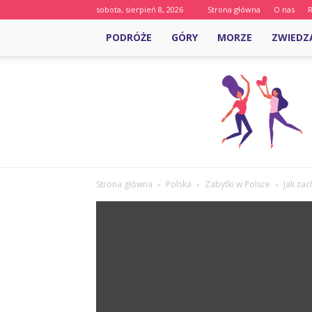
sobota, sierpień 8, 2026
Strona główna
O nas
PODRÓŻE
GÓRY
MORZE
ZWIEDZ
Strona główna
Polska
Zabytki w Polsce
Jak zac