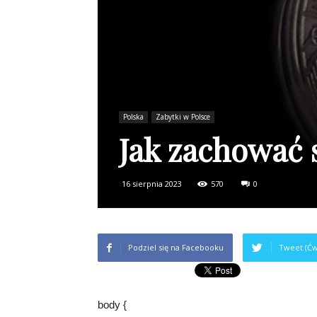
Polska
Zabytki w Polsce
Jak zachować 
16 sierpnia 2023
570
0
Podziel się na Facebooku
Tweet (Ćw
body {