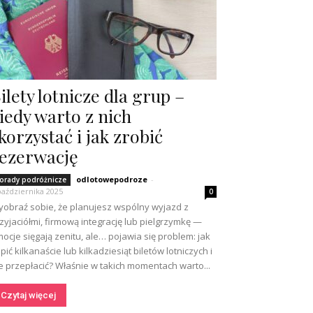
ilety lotnicze dla grup –
iedy warto z nich
korzystać i jak zrobić
ezerwację
odlotowepodroze
-
orady podróżnicze
października 2025
0
obraź sobie, że planujesz wspólny wyjazd z
zyjaciółmi, firmową integrację lub pielgrzymkę —
ocje sięgają zenitu, ale… pojawia się problem: jak
pić kilkanaście lub kilkadziesiąt biletów lotniczych i
e przepłacić? Właśnie w takich momentach warto...
Czytaj więcej