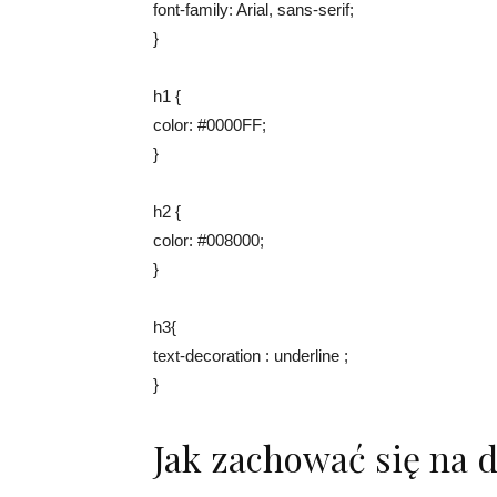
font-family: Arial, sans-serif;
}
h1 {
color: #0000FF;
}
h2 {
color: #008000;
}
h3{
text-decoration : underline ;
}
Jak zachować się na 