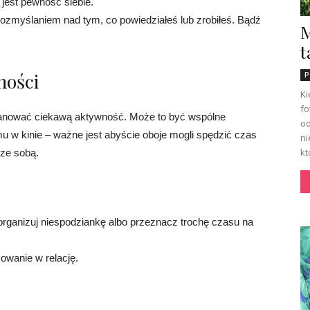
jest pewność siebie.
rozmyślaniem nad tym, co powiedziałeś lub zrobiłeś. Bądź
M
t
ności
P
Ki
fo
planować ciekawą aktywność. Może to być wspólne
od
mu w kinie – ważne jest abyście oboje mogli spędzić czas
ni
kt
 ze sobą.
organizuj niespodziankę albo przeznacz trochę czasu na
owanie w relację.