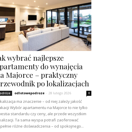
ak wybrać najlepsze
partamenty do wynajęcia
a Majorce – praktyczny
rzewodnik po lokalizacjach
odlotowepodroze
-
28 lutego 2026
odróże
0
kalizacja ma znaczenie – od niej zależy jakość
kacji Wybór apartamentu na Majorce to nie tylko
estia standardu czy ceny, ale przede wszystkim
kalizacji. Ta sama wyspa potrafi zaoferować
pełnie różne doświadczenia – od spokojnego...