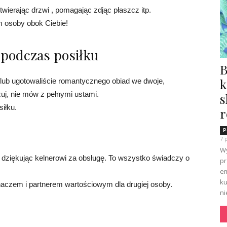
twierając drzwi , pomagając zdjąc płaszcz itp.
 osoby obok Ciebie!
podczas posiłku
B
k
i lub ugotowaliście romantycznego obiad we dwoje,
żuj, nie mów z pełnymi ustami.
s
siłku.
r
P
7 
Wy
dziękując kelnerowi za obsługę. To wszystko świadczy o
pr
em
ku
haczem i partnerem wartościowym dla drugiej osoby.
ni