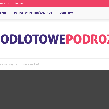
Reklama
Kontakt
ANIE
PORADY PODRÓŻNICZE
ZAKUPY
hować się na drugiej randce?
OdlotowePodroze.pl