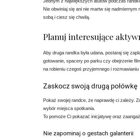
Jednym z największych atutów podczas randki 
Nie obwiniaj się ani nie martw się nadmiernym 
sobą i ciesz się chwilą.
Planuj interesujące aktyw
Aby druga randka była udana, postaraj się za
gotowanie, spacery po parku czy obejrzenie fil
na robieniu czegoś przyjemnego i rozmawianiu
Zaskocz swoją drugą połówkę
Pokaż swojej randce, że naprawdę ci zależy. Z
wybór miejsca spotkania.
To pomoże Ci pokazać inicjatywę oraz zaangaż
Nie zapominaj o gestach galanterii