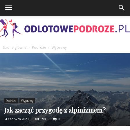
Strona główna
Podróże
Wyprawy
OdlotowePodroze.pl
Podróże
Wyprawy
Jak zacząć przygodę z alpinizmem?
4 czerwca 2023
598
0