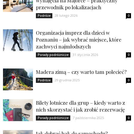
wynajęcia na Majorce – praktyczny
przewodnik po lokalizacjach
28 lutego 2026
Podróże
0
Organizacja imprez dla dzieci w
Poznaniu – jak wybrać miejsce, które
zachwyci najmłodszych
31 stycznia 2026
Porady podróżnicze
0
Madera zimą – czy warto tam polecieć?
29 grudnia 2025
Podróże
0
Bilety lotnicze dla grup – kiedy warto z
nich skorzystać i jak zrobić rezerwację
7 października 2025
Porady podróżnicze
0
Jak dobrać hak do samochodu?