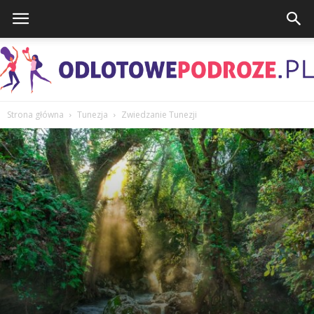
Strona główna
Tunezja
Zwiedzanie Tunezji
OdlotowePodroze.pl