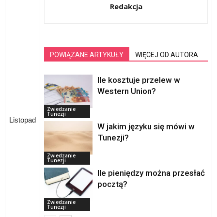
Redakcja
POWIĄZANE ARTYKUŁY
WIĘCEJ OD AUTORA
Ile kosztuje przelew w
Western Union?
Zwiedzanie
Tunezji
Listopad
W jakim języku się mówi w
Tunezji?
Zwiedzanie
Tunezji
Ile pieniędzy można przesłać
pocztą?
Zwiedzanie
Tunezji