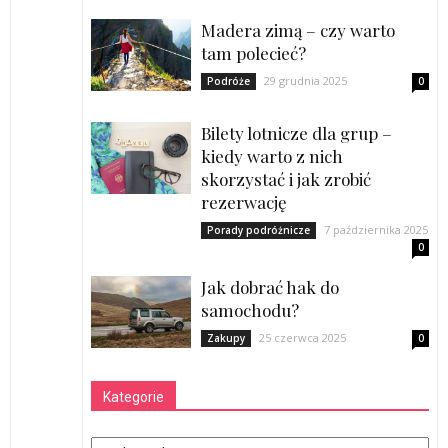
Madera zimą – czy warto
tam polecieć?
29 grudnia 2025
Podróże
0
Bilety lotnicze dla grup –
kiedy warto z nich
skorzystać i jak zrobić
rezerwację
7 października 2025
Porady podróżnicze
0
Jak dobrać hak do
samochodu?
25 czerwca 2025
Zakupy
0
Kategorie
Kategorie