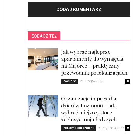
ZOBACZ TEŻ
Jak wybrać najlepsze
apartamenty do wynajęcia
na Majorce – praktyczny
przewodnik po lokalizacjach
28 lutego 2026
Podróże
0
Organizacja imprez dla
dzieci w Poznaniu – jak
wybrać miejsce, które
zachwyci najmłodszych
31 stycznia 2026
Porady podróżnicze
0