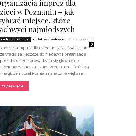
rganizacja imprez dla
zieci w Poznaniu – jak
ybrać miejsce, które
achwyci najmłodszych
odlotowepodroze
-
31 stycznia 2026
orady podróżnicze
0
ganizacja imprez dla dzieci to dziś coś więcej niż
zerwacja sali Jeszcze do niedawna organizacja
prez dla dzieci sprowadzała się głównie do
alezienia wolnej sali, zamówienia tortu i krótkich
imacji. Dziś oczekiwania są znacznie większe...
Czytaj więcej