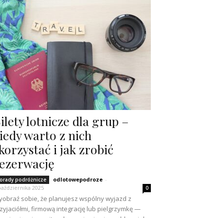
ilety lotnicze dla grup –
iedy warto z nich
korzystać i jak zrobić
ezerwację
odlotowepodroze
-
orady podróżnicze
października 2025
0
obraź sobie, że planujesz wspólny wyjazd z
zyjaciółmi, firmową integrację lub pielgrzymkę —