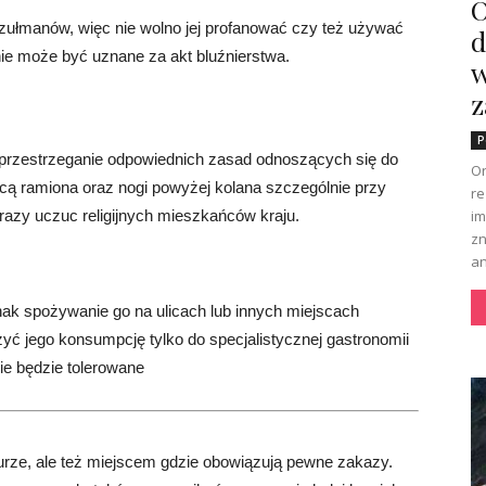
O
zułmanów, więc nie wolno jej profanować czy też używać
d
ie może być uznane za akt bluźnierstwa.
w
z
P
t przestrzeganie odpowiednich zasad odnoszących się do
Or
cą ramiona oraz nogi powyżej kolana szczególnie przy
re
im
razy uczuc religijnych mieszkańców kraju.
zn
an
dnak spożywanie go na ulicach lub innych miejscach
zyć jego konsumpcję tylko do specjalistycznej gastronomii
ie będzie tolerowane
kulturze, ale też miejscem gdzie obowiązują pewne zakazy.