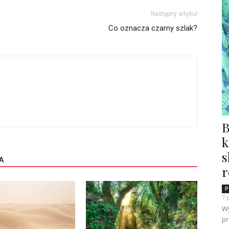
Następny artykuł
Co oznacza czarny szlak?
B
k
s
A
r
P
7 
Wy
pr