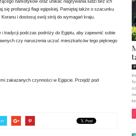
zącego narkotyków oraz unikać nagrywania ludzi bez ich
 się profanacji flagi egipskiej. Pamiętaj także o szacunku
e Koranu i dostosuj swój strój do wymagań kraju.
i tradycji podczas podróży do Egiptu, aby zapewnić sobie
rawnych czy naruszenia uczuć mieszkańców tego pięknego
M
t
P
Ki
ymi zakazanych czynności w Egipcie. Przejdź pod
fo
od
ni
kt
ter