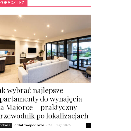
ZOBACZ TEŻ
ak wybrać najlepsze
partamenty do wynajęcia
a Majorce – praktyczny
rzewodnik po lokalizacjach
odlotowepodroze
-
28 lutego 2026
odróże
0