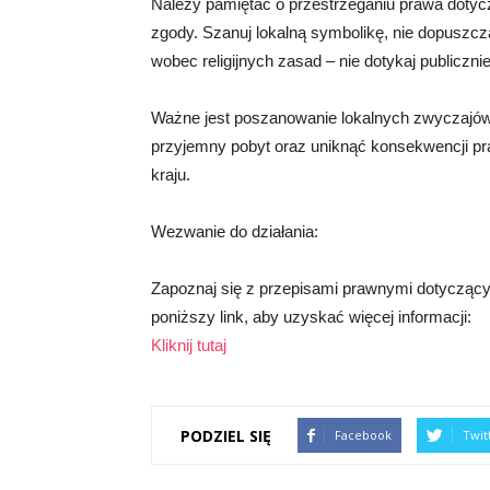
Należy pamiętać o przestrzeganiu prawa dotyc
zgody. Szanuj lokalną symbolikę, nie dopuszczaj
wobec religijnych zasad – nie dotykaj publiczni
Ważne jest poszanowanie lokalnych zwyczajów 
przyjemny pobyt oraz uniknąć konsekwencji p
kraju.
Wezwanie do działania:
Zapoznaj się z przepisami prawnymi dotycząc
poniższy link, aby uzyskać więcej informacji:
Kliknij tutaj
PODZIEL SIĘ
Facebook
Twit