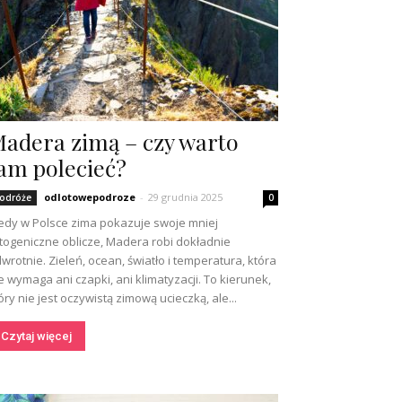
adera zimą – czy warto
am polecieć?
odlotowepodroze
-
29 grudnia 2025
odróże
0
edy w Polsce zima pokazuje swoje mniej
togeniczne oblicze, Madera robi dokładnie
wrotnie. Zieleń, ocean, światło i temperatura, która
e wymaga ani czapki, ani klimatyzacji. To kierunek,
óry nie jest oczywistą zimową ucieczką, ale...
Czytaj więcej