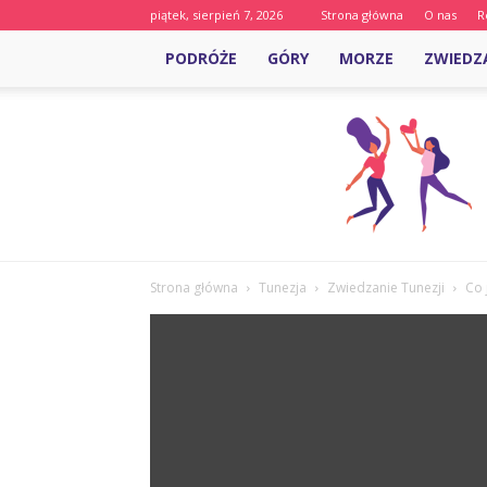
piątek, sierpień 7, 2026
Strona główna
O nas
R
PODRÓŻE
GÓRY
MORZE
ZWIEDZ
Strona główna
Tunezja
Zwiedzanie Tunezji
Co 