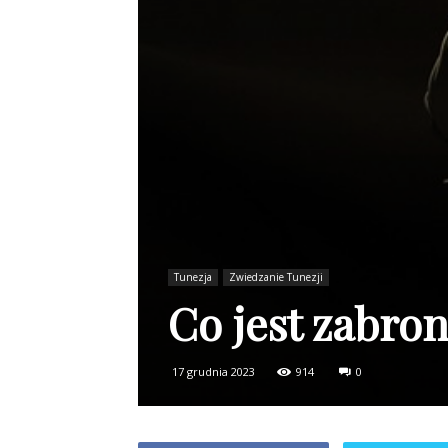
Tunezja
Zwiedzanie Tunezji
Co jest zabro
17 grudnia 2023
914
0