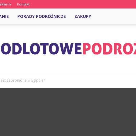
eklama
Kontakt
ANIE
PORADY PODRÓŻNICZE
ZAKUPY
jest zabronione w Egipcie?
OdlotowePodroze.pl