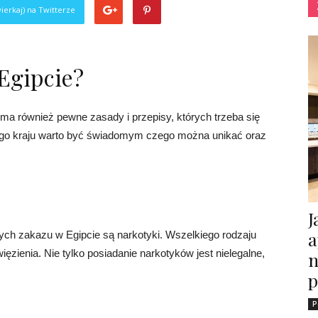
ierkaj) na Twitterze
Egipcie?
ry, ma również pewne zasady i przepisy, których trzeba się
ego kraju warto być świadomym czego można unikać oraz
J
a
ch zakazu w Egipcie są narkotyki. Wszelkiego rodzaju
ęzienia. Nie tylko posiadanie narkotyków jest nielegalne,
n
p
P