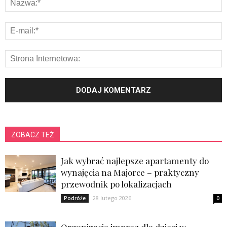
ZOBACZ TEŻ
Jak wybrać najlepsze apartamenty do
wynajęcia na Majorce – praktyczny
przewodnik po lokalizacjach
28 lutego 2026
Podróże
0