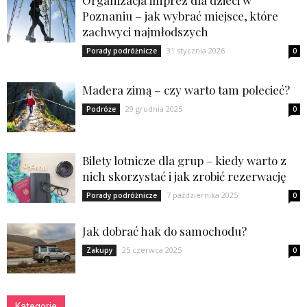
Organizacja imprez dla dzieci w
Poznaniu – jak wybrać miejsce, które
zachwyci najmłodszych
31 stycznia 2026
Porady podróżnicze
0
Madera zimą – czy warto tam polecieć?
29 grudnia 2025
Podróże
0
Bilety lotnicze dla grup – kiedy warto z
nich skorzystać i jak zrobić rezerwację
7 października 2025
Porady podróżnicze
0
Jak dobrać hak do samochodu?
25 czerwca 2025
Zakupy
0
Kategorie