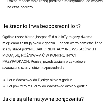
Różne modele mają różną prędkość maksymalną, co wpływa
na czas podróży.
Ile średnio trwa bezpośredni lo t?
Ogólnie rzecz biorąc ,bezposrE d n ie loTy między dwoma
miejScami zajmują około x godzin . Jednak warto pamiętać że te
liczby słuŻĄ jedYNIE JAK ORIENTACYJNE WSKAZÓWKI I
MOGĄ SIĘ RÓŻNIW – A Ć W KONKRETNYCH
PRZYPADKACH. Poniżej przedstawiam przykładowe
szacowane czasy lotów bezpośrednich:
Lot z Warszawy do Djerby: około x godzin
Lot powrotny z Djerby do Warszawy: około y godzin
Jakie są alternatywne połączenia?