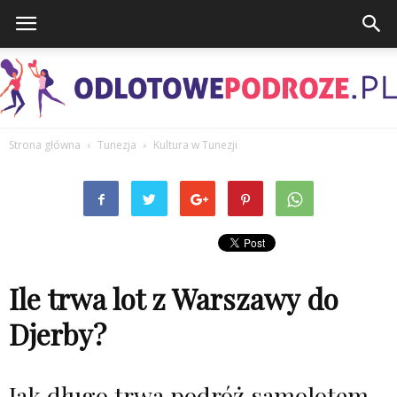
Strona główna
Tunezja
Kultura w Tunezji
OdlotowePodroze.pl
Ile trwa lot z Warszawy do
Djerby?
Jak długo trwa podróż samolotem